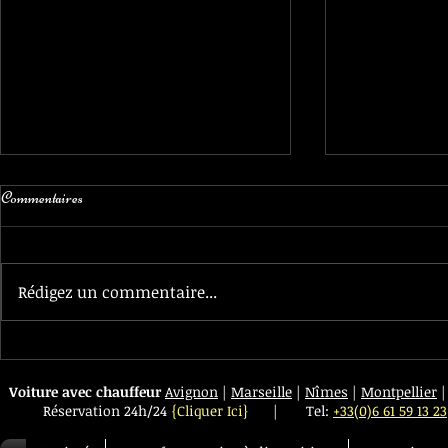
Commentaires
Rédigez un commentaire...
La nouvelle Class S Limousine est
Service Voitur
arrivé chez Transfert VIP
d'Isère
Voiture avec chauffeur
Avignon
|
Marseille
|
Nîmes
|
Montpellier
Réservation 24h/24
{Cliquer Ici}
|
Tel:
+33(0)6 61 59 13 23