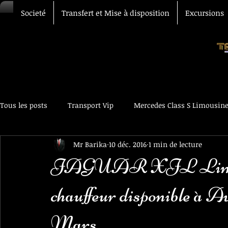
Societé
Transfert et Mise à disposition
Excursions
Tous les posts
Transport Vip
Mercedes Class S Limousin
Mr Barika
10 déc. 2016
1 min de lecture
Transfert Aéroport
Chauffeur Vtc
Voiture avec chau
JAGUAR XJL Limousine
chauffeur disponible à A
Mars