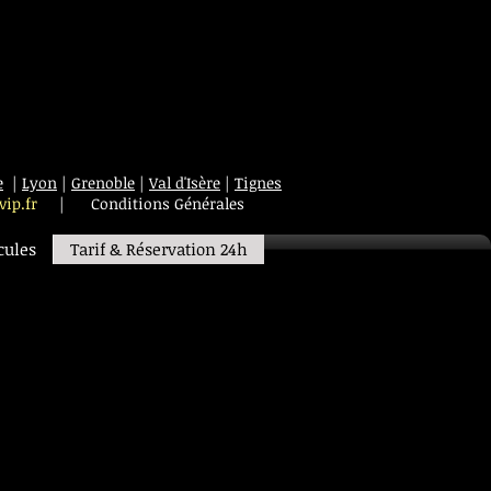
e
|
Lyon
|
Grenoble
|
Val d'Isère
|
Tignes
vip.fr
|
Conditions Générales
cules
Tarif & Réservation 24h