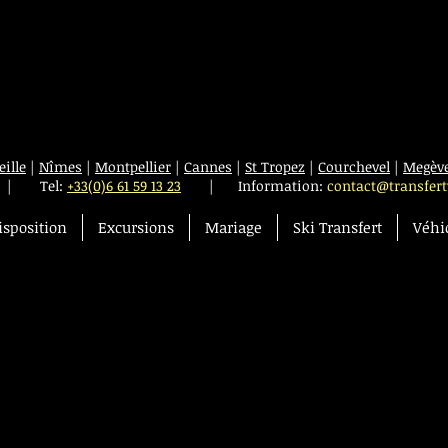
ille
|
Nîmes
|
Montpellier
|
Cannes
|
St Tropez
|
Courchevel
|
Megèv
|
Tel:
+33(0)6 61 59 13 23
| Information:
contact@transfert
isposition
Excursions
Mariage
Ski Transfert
Véhi