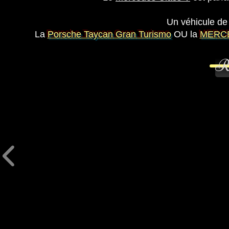
Un véhicule de
La
Porsche Taycan Gran Turismo
OU la
MERCE
Transfert gare aéroport hôtel Avignon, Avignon 
Ré