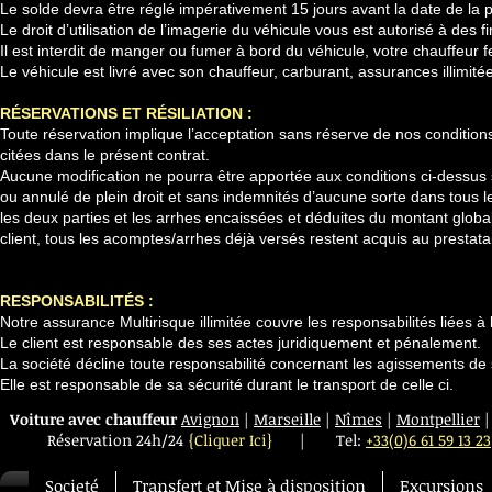
Le solde devra être réglé impérativement 15 jours avant la date de la p
Le droit d’utilisation de l’imagerie du véhicule vous est autorisé à des f
Il est interdit de manger ou fumer à bord du véhicule, votre chauffeur f
Le véhicule est livré avec son chauffeur, carburant, assurances illimit
RÉSERVATIONS
ET RÉSILIATION :
Toute réservation implique l’acceptation sans réserve de nos conditions
citées dans le présent contrat.
Aucune modification ne pourra être apportée aux conditions ci-dessus s
ou annulé de plein droit et sans indemnités d’aucune sorte dans tous l
les deux parties et les arrhes encaissées et déduites du montant global
client, tous les acomptes/arrhes déjà versés restent acquis au prestat
RESPONSABILITÉS
:
Notre assurance Multirisque illimitée couvre les responsabilités liées à l
Le client est responsable des ses actes juridiquement et pénalement.
La société décline toute responsabilité concernant les agissements de s
Elle est responsable de sa sécurité durant le transport de celle ci.
Voiture avec chauffeur
Avignon
|
Marseille
|
Nîmes
|
Montpellier
Réservation 24h/24
{Cliquer Ici}
|
Tel:
+33(0)6 61 59 13 23
Societé
Transfert et Mise à disposition
Excursions