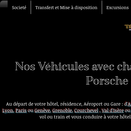
Societé
Transfert et Mise à disposition
Excursions
Nos Véhicules avec ch
Porsche
Au départ de votre hôtel, résidence, Aéroport ou Gare :
d'
A
Lyon
,
Paris
ou
Genève
,
Grenoble
,
Courchevel
,
Val d'Isère
o
vol ou train et vous conduire à votre hôtel
Transfert gare aéroport hôtel