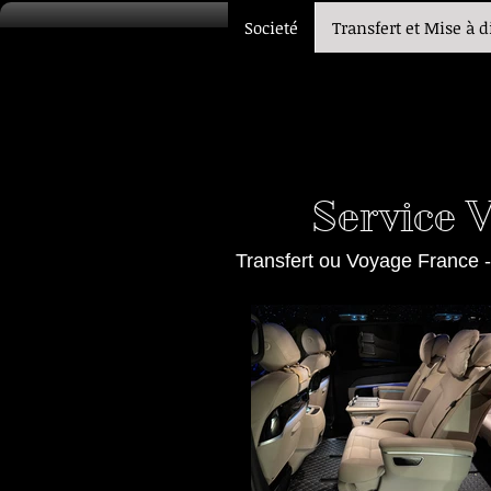
Societé
Transfert et Mise à d
Service 
Transfert ou Voyage France - 