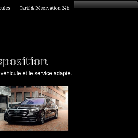
cules
Tarif & Réservation 24h
isposition
véhicule et le service adapté.
Mercedes S Class Avignon