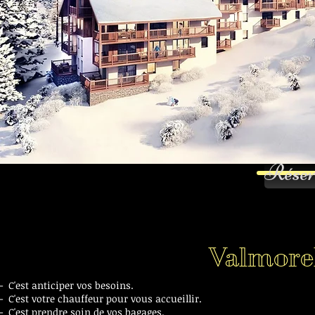
Réser
Valmore
- C'est anticiper vos besoins.
- C'est votre chauffeur pour vous accueillir.
- C'est prendre soin de vos bagages.