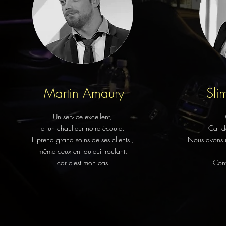
Martin Amaury
Sli
Un service excellent,
et un chauffeur notre écoute.
Car d
Il prend grand soins de ses clients ,
Nous av
ons 
même ceux en fauteuil roulant,
car c'est mon cas
Cont