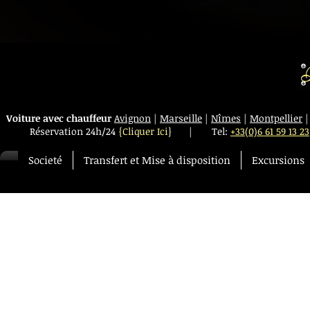
R
Voiture avec chauffeur
Avignon
|
Marseille
|
Nîmes
|
Montpellier
Réservation 24h/24
{Cliquer Ici}
|
Tel:
+33(0)6 61 59 13 23
Societé
Transfert et Mise à disposition
Excursions