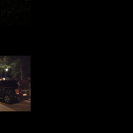
porate
gnon, Marseille, Nîmes, Montpellier,
disposition de votre prise en charge
à votre hôtel ou résidence, de 1 à 7
 grand Lux pour vous conduire en
rité
r en délégation
gnon, Marseille, Nîmes, Montpellier,
 Passagers, nous avons la flotte
oin de transport