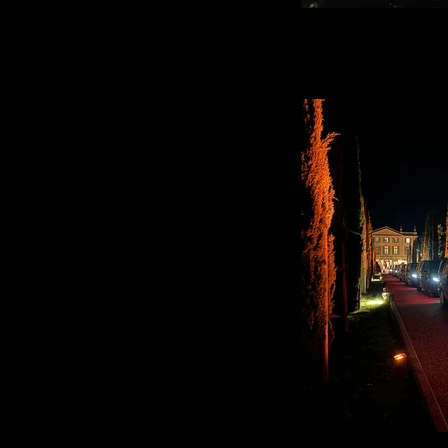
Transfert VIP Merc
Votre Service voiture avec chauffeur à Avi
Paris, Genève, Lyon et Cannes met à v
Mercedes Class V équipé de Sièges confor
Wifi gratuit, Ipad 4, et un servic
Voiture avec chauf