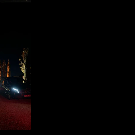
edes Classe V
gnon, Marseille, Nîmes, Montpellier,
otre disposition un Van de type
t cuir pour 7 passagers, internet
e de business class à bord
feur en hôtel