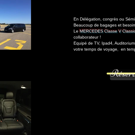
En Délégation, congrès ou Sém
Beaucoup de bagages et besoin 
Le
MERCEDES Classe V Classic
collaborateur !
Equipé de TV, Ipad4, Auditorium,
votre temps de voyage, en temps 
ss V250
gnon, Marseille, Nîmes, Montpellier,
disposition de votre prise en charge
à votre hôtel ou résidence, de 1 à 7
 grand Lux pour vous conduire en
Réserv
rité