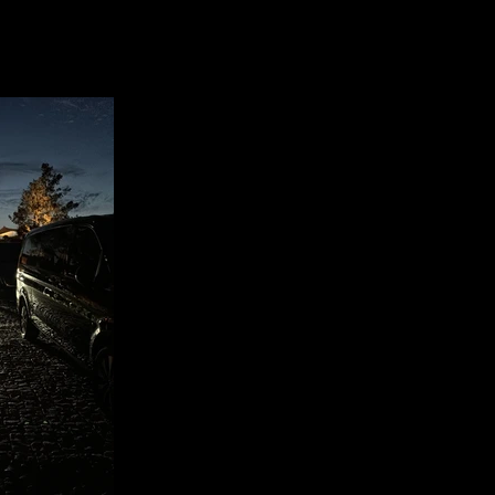
gnon, Marseille, Nîmes, Montpellier,
disposition de votre prise en charge
à votre hôtel ou résidence, de 1 à 7
 grand Lux pour vous conduire en
rité