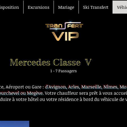
isposition
Excursions
Mariage
Ski Transfert
Véhi
Mercedes Classe V
1 - 7 Passagers
ce, Aéroport ou Gare :
d'Avignon, Arles, Marseille, Nîmes, Mo
Courchevel ou Megève.
Votre chauffeur sera prêt à vous accueill
duire à votre hôtel ou votre résidence à bord du véhicule de v
sfert gare aéroport hôtel Avignon, Avignon visite chauffeur 