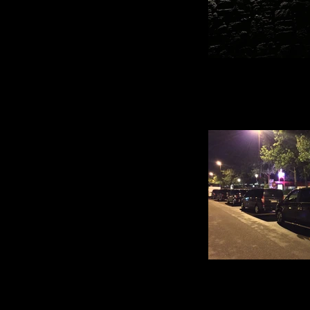
Class V Cor
Votre Service voiture avec chauffeur à Avi
Paris, Genève, Lyon et Cannes est à votre 
sur le tarmac de l'héliport à votre arrivé 
Passagers, votre prise en charge en Van
toute sécu
Voiture avec chauffeu
Votre Service voiture avec chauffeur à Avi
Paris, Lyon, Genève et Cannes de 1 à 50
nécessaire à votre bes