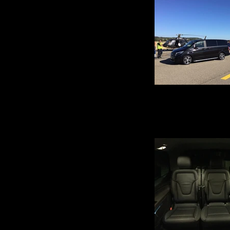
Mercedes Cla
Votre Service voiture avec chauffeur à Avi
Paris, Genève, Lyon et Cannes est à votre 
sur le tarmac de l'héliport à votre arrivé 
Passagers,votre prise en charge en Van
toute sécu