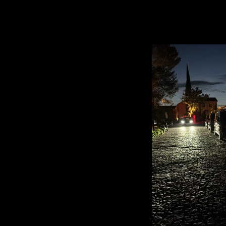
Votre Service voiture avec chauffeur à Avi
Paris, Genève, Lyon et Cannes est à votre 
sur le tarmac de l'héliport à votre arrivé 
Passagers,votre prise en charge en Van
toute sécu