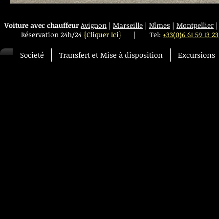
Voiture avec chauffeur
Avignon
|
Marseille
|
Nîmes
|
Montpellier
Réservation 24h/24
{Cliquer Ici}
|
Tel:
+33(0)6 61 59 13 23
Societé
Transfert et Mise à disposition
Excursions