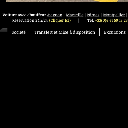
Voiture avec chauffeur
Avignon
|
Marseille
|
Nîmes
|
Montpellier
Réservation 24h/24
{Cliquer Ici}
|
Tel:
+33(0)6 61 59 13 23
Societé
Transfert et Mise à disposition
Excursions