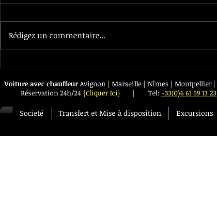
Rédigez un commentaire...
La nouvelle Class S Limousine est
Service locatio
arrivé chez Transfert VIP
chauffeur vous 
Voiture avec chauffeur
Avignon
|
Marseille
|
Nîmes
|
Montpellier
au Club Med d
Réservation 24h/24
{Cliquer Ici}
|
Tel:
+33(0)6 61 59 13 23
Societé
Transfert et Mise à disposition
Excursions