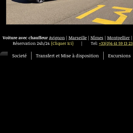
Voiture avec chauffeur
Avignon
|
Marseille
|
Nîmes
|
Montpellier
Réservation 24h/24
{Cliquer Ici}
|
Tel:
+33(0)6 61 59 13 23
Societé
Transfert et Mise à disposition
Excursions