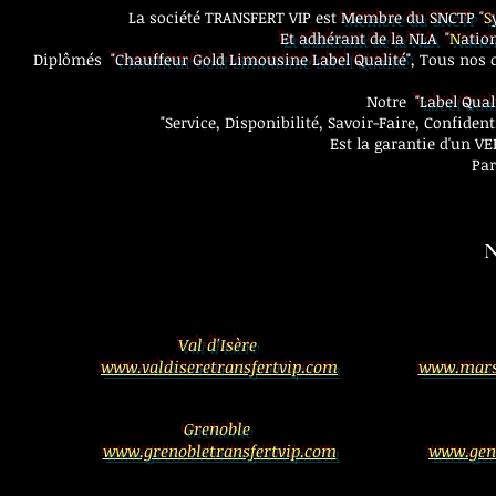
La société TRANSFERT VIP est
Membre du SNCTP "
S
Et adhérant de la NLA "
N
atio
Diplômés
"Chauffeur Gold Limousine Label Qualité"
, Tous nos 
Notre
"Label Qual
"Service, Disponibilité, Savoir-Faire, Confiden
Est la garantie d'un 
Par
V
N
Val d'Isère
www.valdiseretransfertvip.com
www.marse
Grenoble
www.grenobletransfertvip.com
www.gene