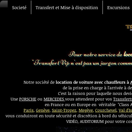
Societé
Transfert et Mise à disposition
Excursions
Pour notre service de
loc
"Transfert Vip n'est pas un jargon comme
Notre société de
location de voiture avec chauffeurs à
de la prise en charge à l'arrivée à 
C'est la raison pour laquelle nous dev
Une
PORSCHE
ou
MERCEDES
vous attendent pour vos
Transfert
en France ou en Europe en véritable "Class Af
Paris
,
Genève
,
Saint-Tropez
,
Megève
,
Courchevel
,
Val d'I
vous conduiront en toute sécurité et discrétion à bord du
véhicu
VIDÉO, AUDITORIUM pour votre conf