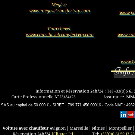
Megève
www.megevetransfertvip.com
www.pa
Courchevel
www.courcheveltransfertvip.com
www.can
www.Ly
Info 
Information et Réservation 24h/24 : Tel +
33(0)6 61 
Carte Professionnelle N° 13/84/23 Assurance MMA ill
SAS au capital de 50 000 € - SIRET : 799 771 456 00016 - Code NAF : 493
Voiture avec chauffeur
Avignon
|
Marseille
|
Nîmes
|
Montpellier
Réservation 24h/24
{Cliquer Ici}
|
Tel:
+33(0)6 61 59 13 23