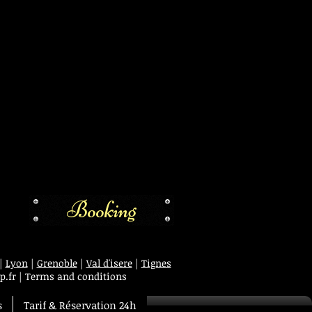
Booking
|
Lyon
|
Grenoble
|
Val d'isere
|
Tignes
p.fr
|
Terms and conditions
s
Tarif & Réservation 24h