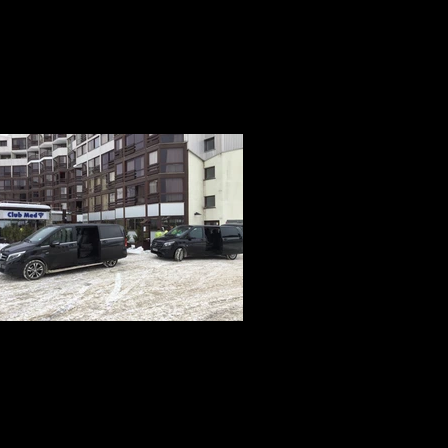
Mercedes Classe V avec chauffeur
Votre Service voiture avec chauffeur à
Avignon, Marseille, Nîmes, Montpellier,
Paris, Lyon, Genève et Cannes vous
pporte confort, Luxe et discrétion. De 1 à 7
personnes. Nous avons le véhicule adapté
 votre voyage. Nos Mercedes Class V sont
équipés de TV, DVD, Internet Wifi et service
de business Class à bord
Transfert stations de Ski des Alpes
Votre Service voiture avec chauffeur à
Avignon, Marseille, Nîmes, Montpellier,
annes, Genève, Paris, Lyon, Saint Etienne,
renoble, Chambéry ou Annecy pour toutes
les Stations de Ski des alpes du Nord au
sud ou des Alpes Suisse