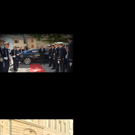
DVD Free internet Wifi, Ipad4 Toit
Panoramique, Auditorium Bowers & Wilkins
cela afin de transformer votre temps de
voyage en temps de plaisir
Voiture avec chauffeur officiel
Votre Service voiture avec chauffeur à
Avignon, Marseille, Nîmes, Montpellier,
Paris, Lyon, Genève et Cannes pour votre
événement Protocolaire, votre chauffeur à
été formé et accrédité pour vous servir en
toute discrétion et sécurité