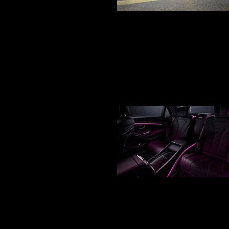
Private driver Service at your ai
Tarmac
Your car service with driver at Gargas dep
arrival TGV station in Avignon, Marseille
airport for your VIP transfer to your resi
Hotel and SPA la Coquillade
Voiture avec chauffeur de Mai
Votre Service voiture avec chauffeur à 
Marseille, Nîmes, Montpellier et Cannes m
disposition une Business Class équipé de
Massant, Rafraîchissant ou Chauffant, TV
internet Wifi, TV, DVD, Toit Panoramique, 
Burmester cela afin de transformer votre