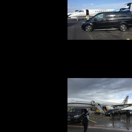
Voiture avec chauffeur en aéro
Votre Service voiture avec chauffeur au 
d'Avignon, Marseille, Nîmes, Montpellier, Pa
Genève et Cannes en véritable Business C
à 7 passagers, nos chauffeurs sont à votr
disposition pour la destination de votre 
France ou en Europe