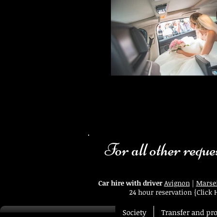
Voiture avec Chauffeur de Mar
Mariage VIP, votre Service voiture avec ch
Avignon, Marseille, Nîmes, Montpellier, Par
Genève et Cannes met à votre dispositio
service Mariage un jour très important p
Notre RDV de préparation de cette journée
utile pour être la Reine d'un jour et pour 
For all other reques
Car hire with driver
Avignon
|
Marsei
24 hour reservation
{Click 
Society
Transfer and pr