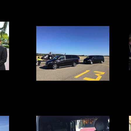
discrétion, une réactivité à votre demande, une disponibilité
permanente et une sécurité pour vous ou vos proches
collaborateurs par Route ou par les Airs
vice
Avignon,
 Genève et
Voiture avec chauffeur en aéroport
 avec un
Votre Service voiture avec chauffeur au aéroport d'Avignon,
tance en
Marseille, Nîmes, Montpellier, Paris, Lyon, Genève et Cannes
rée ? Vos
en véritable Business Class. De 1 à 14 passagers, nos
équipés
chauffeurs sont à votre entière disposition pour la
 et sièges
destination de votre choix en France ou en Europe
oyage à