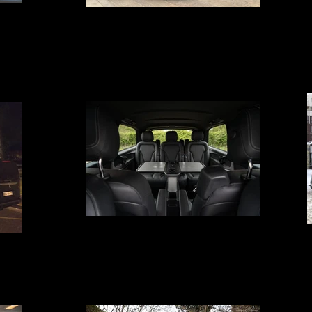
port
Voiture avec Chauffeur en hôtel
Avignon,
Votre Service voiture avec chauffeur à Avignon, Marseille,
pellier et
Paris, Lyon, Genève, Nîmes, Montpellier et Cannes. Votre
us haute
a
flotte de Van Grand luxe de type Mercedes Class V sont à
t. Nous
disposition 24h/24 et 7j/7 au départ de votre hôtel ou
 porte à
à
résidence pour votre aéroport ou votre Gare TGV
e monde.
Mercedes Classe V avec chauffeur
Votre Service voiture avec chauffeur à Avignon, Marseille,
ate
Nîmes, Montpellier, Paris, Lyon, Genève et Cannes vous
 1 à 50
apporte confort, Luxe et discrétion. De 1 à 7 personnes.
hicule de
C
Nous avons le véhicule adapté à votre voyage. Nos
votre
G
Mercedes Class V sont équipés de TV, DVD, Internet Wifi et
service de business Class à bord