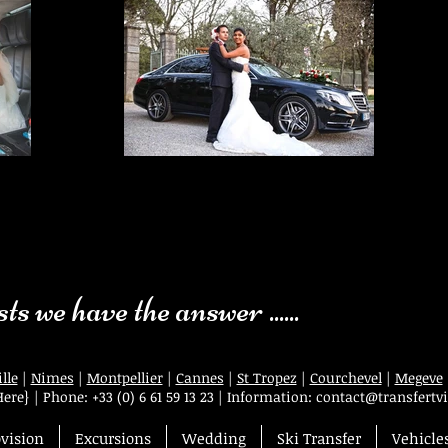
iage
Voiture avec Chauffeur de Mariage
auffeur à
Mariage VIP, votre Service voiture avec chauffeur à Avignon,
is, Lyon,
Marseille, Nîmes, Montpellier, Paris, Lyon, Genève et Cannes
n notre
est à votre entière disposition pour le jour J. votre mariage
our vous.
est la journée la plus importante pour nous et votre
 aura été
chauffeur de Maître prendra soin de vous et de vos proches
toujours.
durant cette merveilleuse journée.
ts we have the answer ......
lle
|
Nimes
|
Montpellier
|
Cannes
|
St Tropez
|
Courchevel
|
Megeve
Here}
|
Phone:
+33 (0) 6 61 59 13 23
| Information:
contact@transfertvi
ovision
Excursions
Wedding
Ski Transfer
Vehicle