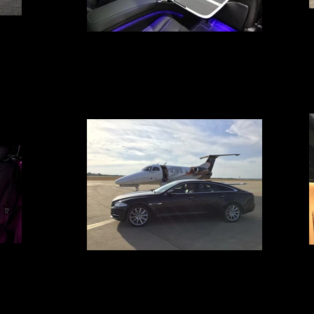
rport
Mercedes S limousine avec chauffeur
arture or
Votre Service voiture avec chauffeur à Avignon, Marseille,
 or Nice
Nîmes, Montpellier et Cannes met à votre disposition une
dence or
Business Class équipé de : Sièges Massant, Rafraîchissant
ou Chauffant, TV, DVD Free internet Wifi, TV, DVD, Toit
Panoramique, Auditorium cela afin de transformer votre
temps de voyage en temps de plaisir
tre
Voiture avec chauffeur en aéroport
Avignon,
Votre Service voiture avec chauffeur aux aéroport
et à votre
d'Avignon, Marseille, Nîmes, Montpellier, Paris, Genève et
 : Sièges
Cannes pour entreprise ou industriel, joaillier ou artiste avec
, DVD Free
un besoin d'organisation ou de gestion de votre
Auditorium
déplacement en France/Europe/Monde? Votre chauffeur a
 temps de
signé la charte de confidentialité qui vous garantie une