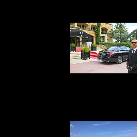
voyage en temps de plaisir
Chauffeur de Maitre à votre ser
Votre Service voiture avec chauffeur à 
Marseille, Nîmes, Montpellier, Paris, Lyon,
Cannes pour particulier ou professionnel
besoin de transport court ou longue dis
France ou Europe ? Ponctuel ou longue du
chauffeurs bilingues et nos véhicules 
d'auditorium, Ecran Vidéo et TV numérique
Massant répondront à vos besoins de v
travers la France ou l'Europe