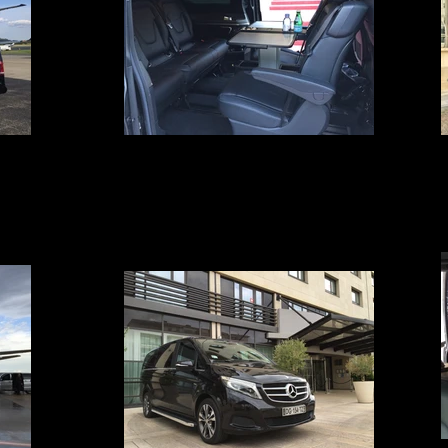
port
Mercedes Classe V avec chauffeur
aéroport
Votre Service voiture avec chauffeur à Avignon, Marseille,
ris, Lyon,
Nîmes, Montpellier, Paris, Lyon, Genève et Cannes vous
lass. De 1
apporte confort, Luxe et discrétion. De 1 à 7 personnes.
e entière
Nous avons le véhicule adapté à votre voyage. Nos
choix en
Mercedes Class V sont équipés de TV, DVD, Internet Wifi et
service de business Class à bord