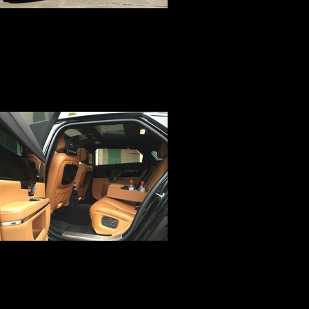
Voiture avec Chauffeur VTC
Votre Service voiture avec chauffeur à
Avignon, Paris, Lyon, Marseille, Nîmes,
Montpellier, Genève et Cannes vous
présente les Reines mères des Marques:
MERCEDES et JAGUAR pour un confort
incomparable et une sécurité à votre
disposition partout en France
Jaguar XJL limousine avec
chauffeur
Votre Service voiture avec chauffeur à
Avignon, Marseille, Nîmes, Montpellier et
Cannes met à votre disposition une
Business Class équipé de : Sièges
Massant, Rafraîchissant ou Chauffant, TV,