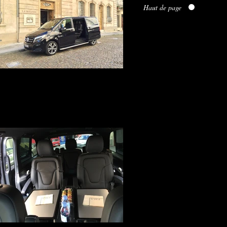
Haut de page
Transfert hôtel Aéroport Gare TGV
Votre Service voiture avec chauffeur à
Paris, Lyon, Genève, Avignon, Marseille,
Nîmes, Montpellier et Cannes au départ de
votre Hôtel ou résidence pour la Gare ou
l'aéroport de votre ville en véritable
business Class