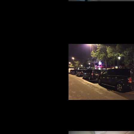
Voiture avec chauffeur en aéro
Votre Service voiture avec chauffeur à 
Marseille, Paris, Lyon, Genève, Nîmes, Mont
Cannes pour un transport Officiel ou so
sécurité, notre société ce charge de tou
organisons votre logistique transport de
porte quelque soit la destination dans l
Congrès et séminaire Corpor
Transfert de Délégation ou corportate de
personnes par transfert, une flotte de vé
même gamme et même couleur est à 
disposition