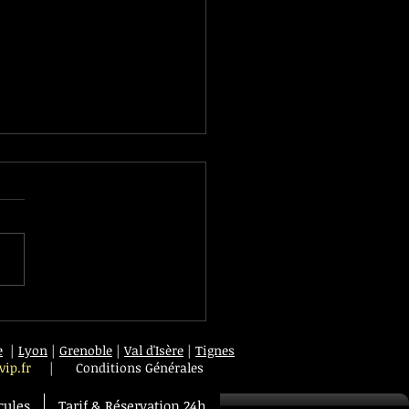
Trip France / Espagne
e
|
Lyon
|
Grenoble
|
Val d'Isère
|
Tignes
vip.fr
|
Conditions Générales
cules
Tarif & Réservation 24h