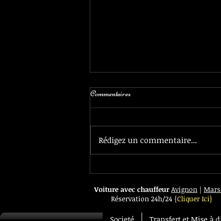
Commentaires
Rédigez un commentaire...
New Mercedes VIP Class
available 24h day
Voiture avec chauffeur
Avignon
|
Marse
Réservation 24h/24
{Cliquer Ici}
Societé
Transfert et Mise à d