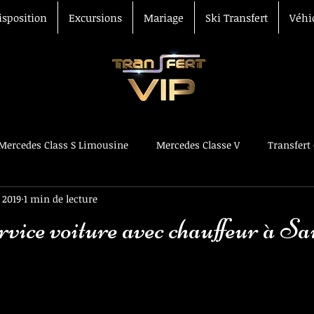
isposition
Excursions
Mariage
Ski Transfert
Véhi
Mercedes Class S Limousine
Mercedes Classe V
Transfert
 2019
1 min de lecture
 Vtc
Voiture avec chauffeur
vice voiture avec chauffeur à Sa