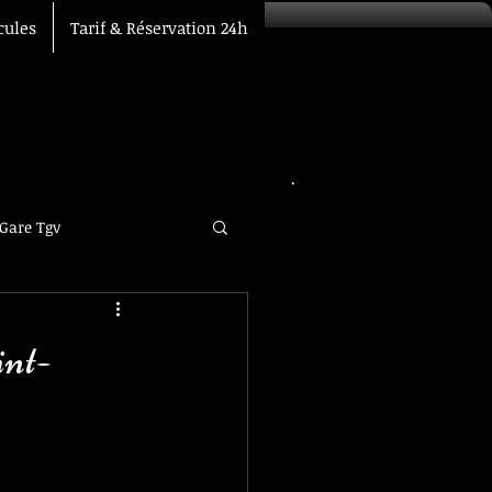
cules
Tarif & Réservation 24h
 Gare Tgv
int-