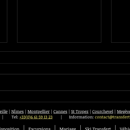
Road 
Courchevel Transfert VIP est
ouvert Pour la Saison Hiver !
ille
|
Nîmes
|
Montpellier
|
Cannes
|
St Tropez
|
Courchevel
|
Megèv
|
Tel:
+33(0)6 61 59 13 23
| Information:
contact@transfert
isposition
Excursions
Mariage
Ski Transfert
Véhi