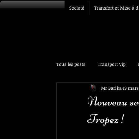
Societé
Transfert et Mise à d
Tous les posts
Transport Vip
Mr Barika
19 mars
Transfert Aéroport
Chauffeur
Nouveau ser
Tropez !