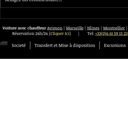
La nouvelle Class S Limousine est
Service Voitur
arrivé chez Transfert VIP
d'Isère
Voiture avec chauffeur
Avignon
|
Marseille
|
Nîmes
|
Montpellier
Réservation 24h/24
{Cliquer Ici}
|
Tel:
+33(0)6 61 59 13 23
Societé
Transfert et Mise à disposition
Excursions