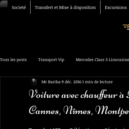
Societé
Transfert et Mise à disposition
Excursions
Tous les posts
Transport Vip
Mercedes Class S Limousin
Mr Barika
9 déc. 2016
1 min de lecture
Transfert Aéroport
Chauffeur Vtc
Voiture avec chau
Voiture avec chauffeur à
Cannes, Nîmes, Montpel